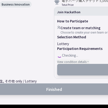
電子パーツ購入チケット 5,00
Business Innovation
Total Prize
Join Hackathon
How to Participate
Create team or matching
Choose to create your own team or 
Selection Method
Lottery
Participation Requirements
Checking...
View condition details
他 only / Lottery
Finished