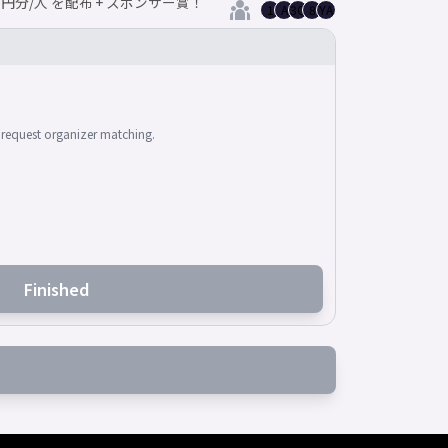
0円分/人 を配布 + スポンサー賞！
1
A
3O
8
YA
Participant count is hidden f
request organizer matching.
Finished