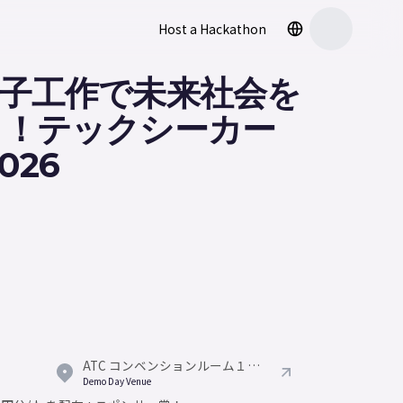
Host a Hackathon
子工作で未来社会を
う！テックシーカー
026
ATC コンベンションルーム１（ATCビル Ｏ’ｓ（オズ）棟 南館 6階 ）
Demo Day Venue