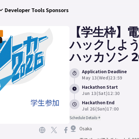
Developer Tools
Sponsors
【学生枠】電
ハックしよ
ハッカソン 2
Application Deadline
May 13(Wed)23:59
Hackathon Start
Jun 13(Sat)12:30
Hackathon End
Jul 26(Sun)17:00
Schedule Details
Osaka